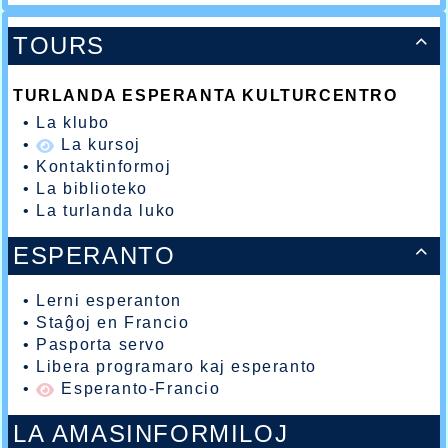
TOURS

TURLANDA ESPERANTA KULTURCENTRO
•
La klubo
•
La kursoj
•
Kontaktinformoj
•
La biblioteko
•
La turlanda luko
ESPERANTO

•
Lerni esperanton
•
Staĝoj en Francio
•
Pasporta servo
•
Libera programaro kaj esperanto
•
Esperanto-Francio
LA AMASINFORMILOJ