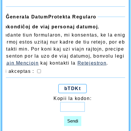
Ĝenerala DatumProtekta Regularo
zokondiĉoj de viaj personaj datumoj.
endante tiun formularon, mi konsentas, ke la enigita
nformoj estos uzitaj nur kadre de tiu retejo, por eblig
ontakti min. Por koni kaj uzi viajn rajtojn, precipe nu
onsenton por la uzo de viaj datumoj, bonvolu legi n
eĝajn Menciojn
kaj kontakti la
Retejestron
.
Mi akceptas :
bTDKt
Kopii la kodon:
Sendi