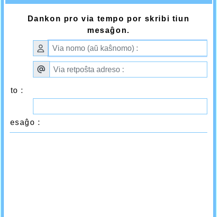
Dankon pro via tempo por skribi tiun
mesaĝon.
ekto :
 mesaĝo :