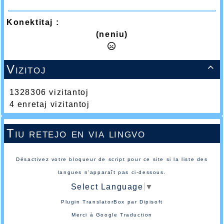
Konektitaj :
(neniu)
Vizitoj

1328306 vizitantoj
4 enretaj vizitantoj
Tiu retejo en via lingvo
Désactivez votre bloqueur de script pour ce site si la liste des
langues n'apparaît pas ci-dessous.
Select Language
▼
Plugin TranslatorBox par
Dipisoft
Merci à
Google Traduction