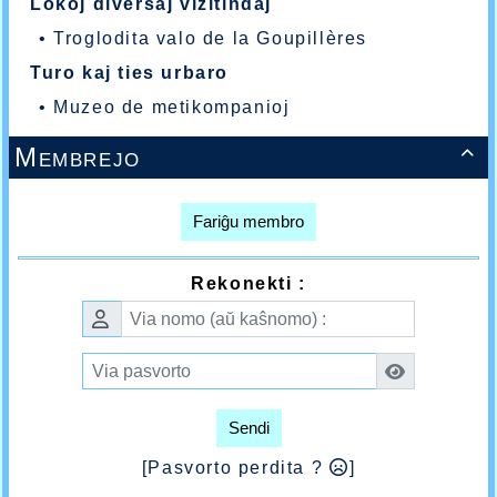
Lokoj diversaj vizitindaj
•
Troglodita valo de la Goupillères
Turo kaj ties urbaro
•
Muzeo de metikompanioj
Membrejo

Fariĝu membro
Rekonekti :
Sendi
[Pasvorto perdita ?
]