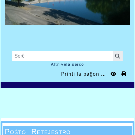
Altnivela serĉo
Printi la paĝon ...
Poŝto Retejestro