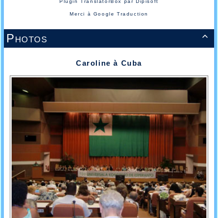
Plugin TranslatorBox par
Dipisoft
Merci à
Google Traduction
Photos

Caroline à Cuba