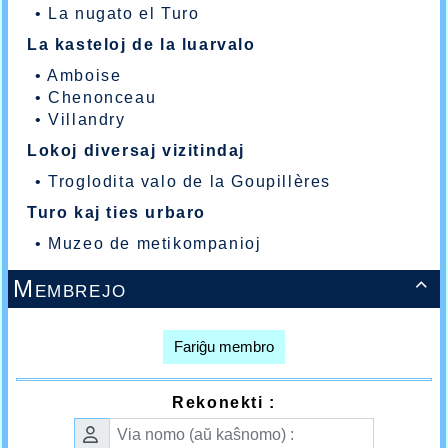
•
La nugato el Turo
La kasteloj de la luarvalo
•
Amboise
•
Chenonceau
•
Villandry
Lokoj diversaj vizitindaj
•
Troglodita valo de la Goupillères
Turo kaj ties urbaro
•
Muzeo de metikompanioj
Membrejo

Fariĝu membro
Rekonekti :