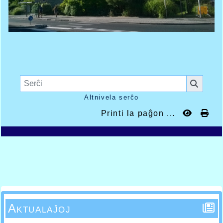
Altnivela serĉo
Printi la paĝon ...
Aktualaĵoj