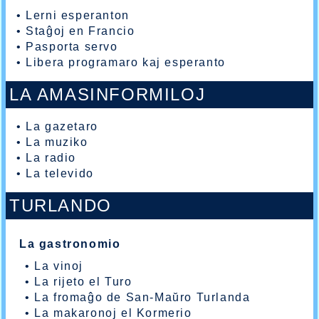
•
Lerni esperanton
•
Staĝoj en Francio
•
Pasporta servo
•
Libera programaro kaj esperanto
LA AMASINFORMILOJ
•
La gazetaro
•
La muziko
•
La radio
•
La televido
TURLANDO
La gastronomio
•
La vinoj
•
La rijeto el Turo
•
La fromaĝo de San-Maŭro Turlanda
•
La makaronoj el Kormerio