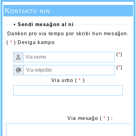
Kontaktu nin
• Sendi mesaĝon al ni
Dankon pro via tempo por skribi tiun mesaĝon.
(
*
) Deviga kampo
(
*
)
(
*
)
Via urbo (
*
)
Via mesaĝo (
*
) :