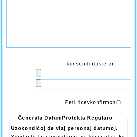
kunsendi dosieron
Peti ricevkonfirmon
Ĝenerala DatumProtekta Regularo
Uzokondiĉoj de viaj personaj datumoj.
Sendante tiun formularon, mi konsentas, ke