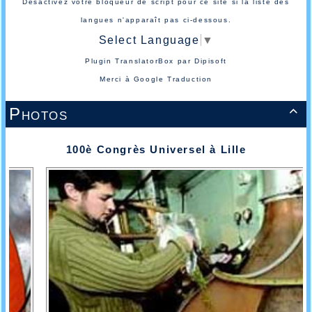
Désactivez votre bloqueur de script pour ce site si la liste des
langues n'apparaît pas ci-dessous.
Select Language
▼
Plugin TranslatorBox par
Dipisoft
Merci à
Google Traduction
Photos

100è Congrès Universel à Lille