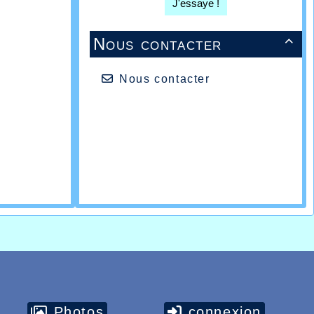
J'essaye !
Nous contacter

Nous contacter
Photos
connexion