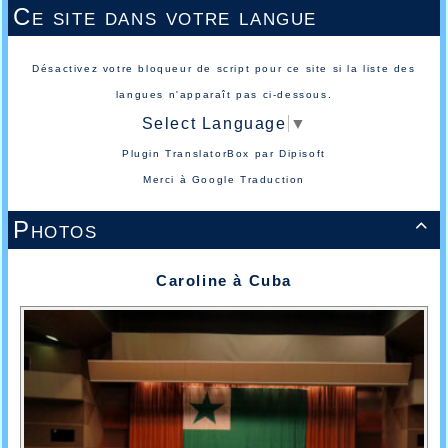
Ce site dans votre langue
Désactivez votre bloqueur de script pour ce site si la liste des
langues n'apparaît pas ci-dessous.
Select Language
▼
Plugin TranslatorBox par
Dipisoft
Merci à
Google Traduction
Photos

Caroline à Cuba