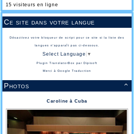
15 visiteurs en ligne
Ce site dans votre langue
Désactivez votre bloqueur de script pour ce site si la liste des
langues n'apparaît pas ci-dessous.
Select Language
▼
Plugin TranslatorBox par
Dipisoft
Merci à
Google Traduction
Photos

Caroline à Cuba