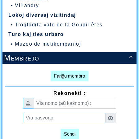
•
Villandry
Lokoj diversaj vizitindaj
•
Troglodita valo de la Goupillères
Turo kaj ties urbaro
•
Muzeo de metikompanioj
Membrejo

Fariĝu membro
Rekonekti :
Sendi