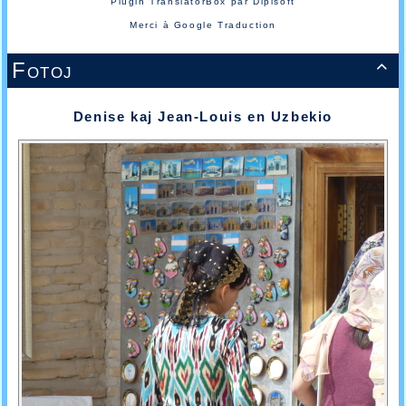
Plugin TranslatorBox par
Dipisoft
Merci à
Google Traduction
Fotoj

Denise kaj Jean-Louis en Uzbekio