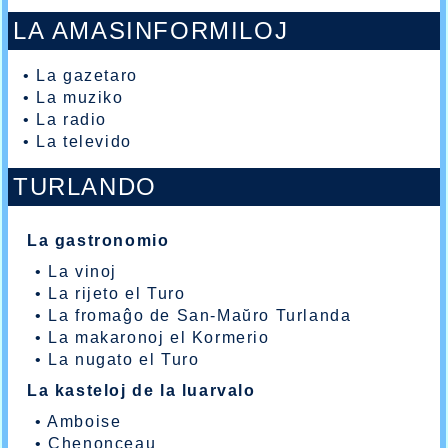
LA AMASINFORMILOJ
•
La gazetaro
•
La muziko
•
La radio
•
La televido
TURLANDO
La gastronomio
•
La vinoj
•
La rijeto el Turo
•
La fromaĝo de San-Maŭro Turlanda
•
La makaronoj el Kormerio
•
La nugato el Turo
La kasteloj de la luarvalo
•
Amboise
•
Chenonceau