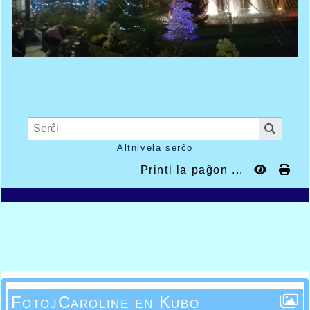
Altnivela serĉo
Printi la paĝon ...
FotojCaroline en Kubo