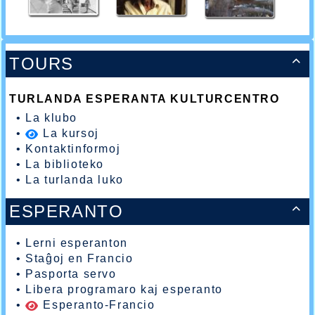
TOURS

TURLANDA ESPERANTA KULTURCENTRO
•
La klubo
•
La kursoj
•
Kontaktinformoj
•
La biblioteko
•
La turlanda luko
ESPERANTO

•
Lerni esperanton
•
Staĝoj en Francio
•
Pasporta servo
•
Libera programaro kaj esperanto
•
Esperanto-Francio