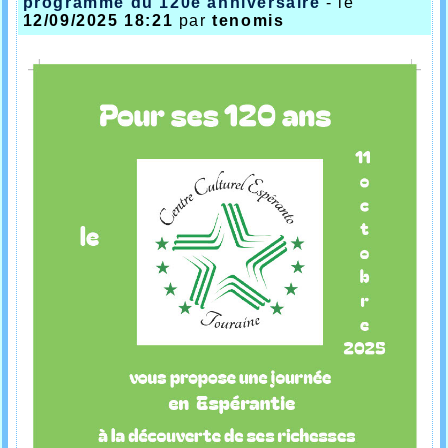
programme du 120è anniversaire
- le
12/09/2025 18:21
par
tenomis