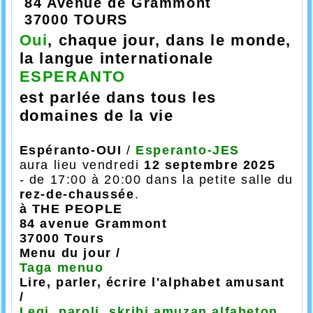
84 Avenue de Grammont
37000 TOURS
Oui
, chaque jour, dans le monde,
la langue internationale
ESPERANTO
est parlée dans tous les
domaines de la vie
Espéranto-OUI
/
Esperanto-JES
aura lieu
vendredi
12 septembre
2025
- de 17:00 à 20:00 dans la petite salle du
rez-de-chaussée
.
à THE PEOPLE
84 avenue Grammont
37000 Tours
Menu du jour /
Taga menuo
Lire, parler, écrire l'alphabet amusant
/
Legi, paroli, skribi amuzan alfabeton.