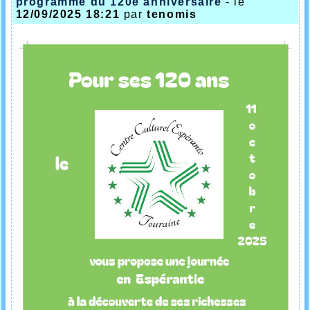
programme du 120è anniversaire
- le
12/09/2025 18:21
par
tenomis