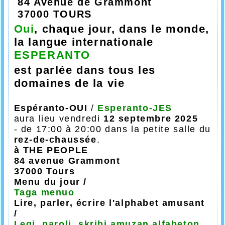
84 Avenue de Grammont
37000 TOURS
Oui
, chaque jour, dans le monde,
la langue internationale
ESPERANTO
est parlée dans tous les
domaines de la vie
Espéranto-OUI
/
Esperanto-JES
aura lieu
vendredi
12 septembre
2025
- de 17:00 à 20:00 dans la petite salle du
rez-de-chaussée
.
à THE PEOPLE
84 avenue Grammont
37000 Tours
Menu du jour /
Taga menuo
Lire, parler, écrire l'alphabet amusant
/
Legi, paroli, skribi amuzan alfabeton.