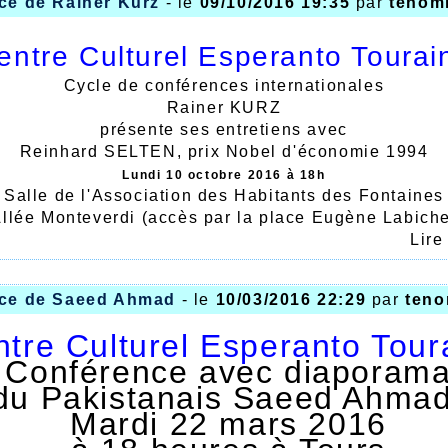
ce de Rainer Kurz
- le
09/10/2016 19:35
par
tenom
pour le jardinage
entre Culturel Esperanto Tourai
es kolkhozes aux jardins priv
Cycle de conférences internationales
Rainer KURZ
Récits – Humour – Diapos – Chants
par
présente ses entretiens avec
Reinhard SELTEN, prix Nobel d'économie 1994
Mikaelo BRONŜTEJN
Lundi 10 octobre 2016 à 18h
Salle de l'Association des Habitants des Fontaines
Traduction simultanée assurée
llée Monteverdi (accès par la place Eugène Labich

37200 Tours
Lire
Mercredi 24 mai 201
ner KURZ est allemand, docteur en télécommunicat
à 18 heures
999 à 2001, il a été président de l'association alle
ce de Saeed Ahmad
- le
10/03/2016 22:29
par
teno
d'espéranto (GEA)
dont il reste un des dirigeants.
tre Culturel Esperanto Tour
 SELTEN a reçu en 1994 le prix Nobel d'économie 
Entrée libre :
Conférence avec diaporam
Harsanyi et John Nash
 Fuye, 89 route des vallées, Ballan-M
pour ses travaux en théorie des jeux.
du Pakistanais Saeed Ahma
ard SELTEN est professeur émérite à l'université de
Mardi 22 mars 2016

II a produit des oeuvres en espéranto.