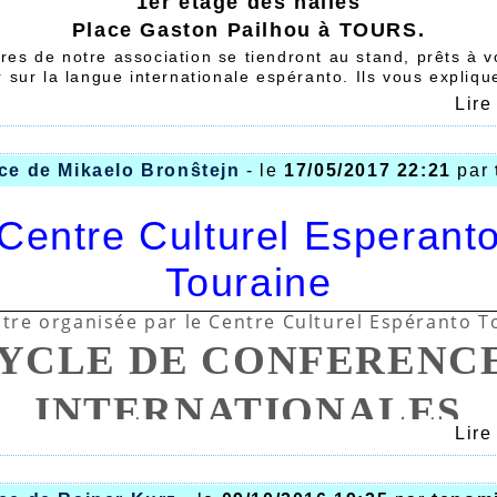
1er étage des halles
Place Gaston Pailhou à TOURS.
es de notre association se tiendront au stand, prêts à 
 sur la langue internationale espéranto. Ils vous expliqu
les moyens de l'apprendre, l'écouter et la pratiquer.
Lire
ême assister à un minicours d'espéranto si vous souhait
idée de ce qu'est cette langue.Plusieurs minicours d'esp
us samedi et dimanche. Si vous souhaitez connaitre le 
ce de Mikaelo Bronŝtejn
- le
17/05/2017 22:21
par
u festival, vous pouvez le télécharger
ici.
18h salle 121, conférence de Tim MORLEY : pourquoi
e personnes apprennent actuellement l'espéranto ? E
Centre Culturel Esperant
éranto vous intéresse, sachez qu'un cours pour d
ra le lundi 27 novembre 2017 à 17h salle 117 et 
Touraine
 lundis de 17h à 18h30.
tre organisée par le Centre Culturel Espéranto T
YCLE DE CONFERENC
INTERNATIONALES
Lire

Le goût des russes