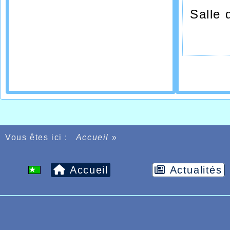
Mikae
Salle 
poète
Prés
*Saee
Il est l
Son de
Saeed 
Vous êtes ici :
Accueil
»
Accueil
Actualités