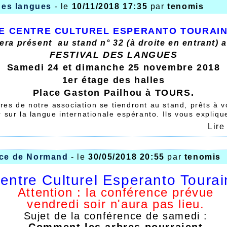
des langues
- le
10/11/2018 17:35
par
tenomis
E CENTRE CULTUREL ESPERANTO TOURAI
era présent au stand n° 32 (à droite en entrant) 
FESTIVAL DES LANGUES
Samedi 24 et dimanche 25 novembre 2018
1er étage des halles
Place Gaston Pailhou à TOURS.
es de notre association se tiendront au stand, prêts à 
 sur la langue internationale espéranto. Ils vous expliqu
les moyens de l'apprendre, l'écouter et la pratiquer.
Lire
ême assister à un minicours d'espéranto si vous souhait
idée de ce qu'est cette langue.Plusieurs minicours d'esp
us samedi et dimanche. Si vous souhaitez connaitre le 
ce de Normand
- le
30/05/2018 20:55
par
tenomis
u festival, vous pouvez le télécharger
ici.
 novembre à 16h salle 121, conférence de Dennis Keef
entre Culturel Esperanto Toura
u l'esperanto : une nouvelle vague linguistique après 
rump ....?
Attention : la conférence prévue
vendredi soir n'aura pas lieu.
Sujet de la conférence de samedi :
Comment les arbres pourraient