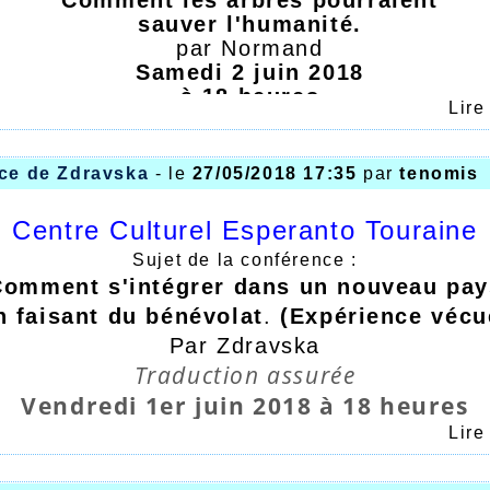
sauver l'humanité.
par Normand
Samedi 2 juin 2018
à 18 heures
Lire
Entrée libre
le de l'association des habitants des Fonta
allée Monteverdi
ce de Zdravska
- le
27/05/2018 17:35
par
tenomis
(accès par la place Eugène Labiche)
37200 Tours
Centre Culturel Esperanto Touraine
ésentation en espéranto, traduction en fran
Sujet de la conférence :
Comment s'intégrer dans un nouveau pay
n faisant du bénévolat
.
(Expérience vécu
Par Zdravska
Traduction assurée
Vendredi 1er juin 2018 à 18 heures
Entrée libre :
Lire
a Fuye, 89 route des vallées, Ballan-Mi