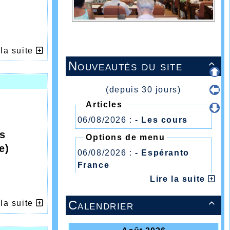
 la suite
Nouveautés du site

ines
(depuis 30 jours)
Articles
çais
06/08/2026 :
- Les cours
s
Options de menu
e)
06/08/2026 :
- Espéranto
France
Lire la suite
Calendrier
 la suite

ré