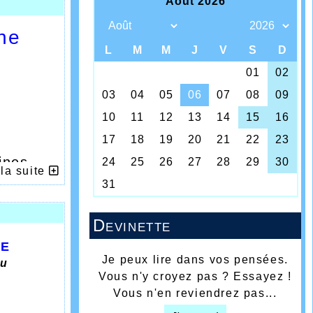
ine
ines
 la suite
çais
Devinette
NE
Je peux lire dans vos pensées.
au
Vous n'y croyez pas ? Essayez !
Vous n'en reviendrez pas...