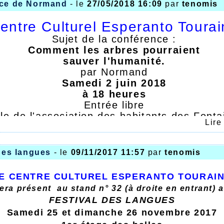
ce de Normand
- le
27/05/2018 16:09
par
tenomis
entre Culturel Esperanto Toura
Sujet de la conférence :
Comment les arbres pourraient
sauver l'humanité.
par Normand
Samedi 2 juin 2018
à 18 heures
Entrée libre
le de l'association des habitants des Fonta
Lire
allée Monteverdi
(accès par la place Eugène Labiche)
37200 Tours
des langues
- le
09/11/2017 11:57
par
tenomis
ésentation en espéranto, traduction en fran
E CENTRE CULTUREL ESPERANTO TOURAI
era présent au stand n° 32 (à droite en entrant) 
FESTIVAL DES LANGUES
Samedi 25 et dimanche 26 novembre 2017