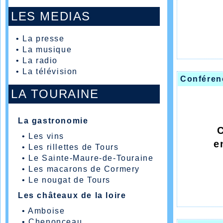
LES MEDIAS
•
La presse
•
La musique
•
La radio
Sal
•
La télévision
Conféren
LA TOURAINE
Pr
La gastronomie
•
Les vins
e
•
Les rillettes de Tours
•
Le Sainte-Maure-de-Touraine
•
Les macarons de Cormery
•
Le nougat de Tours
Les châteaux de la loire
L
•
Amboise
•
Chenonceau