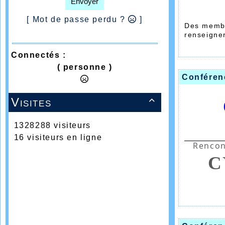
Envoyer
[ Mot de passe perdu ?
]
Des membr
renseigner
quels sont
pourrez m
Connectés :
faire une 
( personne )
sont prév
Conféren
détaillé d
Samedi à 
Visites
million d

Si l'esp
commence
1328288 visiteurs
tous les
16 visiteurs en ligne
Rencon
C