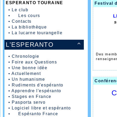
ESPERANTO TOURAINE
Festival 
•
Le club
•
Les cours
L
•
Contacts
s
•
La bibliothèque
•
La lucarne tourangelle
L'ESPERANTO

Des membr
•
Chronologie
renseigner
•
Foire aux Questions
quels sont
•
Une bonne idée
pourrez m
faire une 
•
Actuellement
sont prév
•
Un humanisme
Conféren
détaillé d
•
Rudiments d'espéranto
Samedi 24
•
Apprendre l'espéranto
C
chinois o
•
Stages en France
et l'ère T
•
Pasporta servo
•
Logiciel libre et espéranto
•
Espéranto France