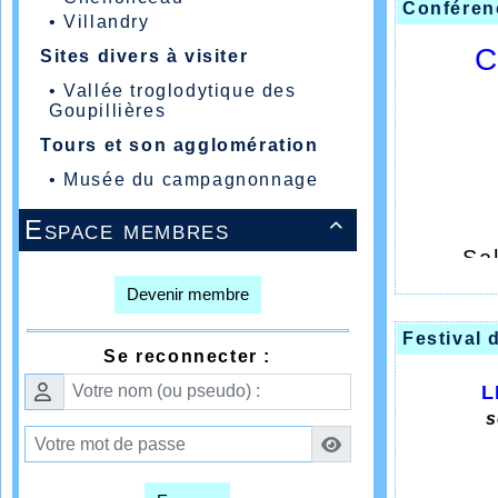
Conféren
•
Villandry
C
Sites divers à visiter
•
Vallée troglodytique des
Goupillières
Tours et son agglomération
•
Musée du campagnonnage
Espace membres

Sal
Devenir membre
Festival 
Pr
Se reconnecter :
L
s