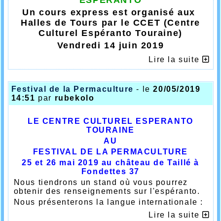
télécharger
ici.
Un cours express est organisé aux
Dimanche 24 novembre à 15h, conférence de
Claude Rouget : Voyages et expériences en
Halles de Tours par le CCET (Centre
Espérantie.
Culturel Espéranto Touraine)
Vendredi 14 juin 2019
de 18h à 20h
Lire la suite
Halles de Tours
1er étage salle 120
Bienvenue /
Bonvenon
Festival de la Permaculture
- le
20/05/2019
14:51
par
rubekolo
LE CENTRE CULTUREL ESPERANTO
TOURAINE
AU
FESTIVAL DE LA PERMACULTURE
25 et 26 mai 2019 au château de Taillé à
Fondettes 37
Nous tiendrons un stand où vous pourrez
obtenir des renseignements sur l'espéranto.
Nous présenterons la langue internationale :
le samedi 25 mai : de 15h30 à 16h30 (avec
Lire la suite