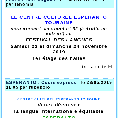
sont
les moyens de l'apprendre,
par
tenomis
l'écouter et la pratiquer.
LE CENTRE CULTUREL ESPERANTO
TOURAINE
sera présent au stand n° 32 (à droite en
entrant) au
FESTIVAL DES LANGUES
Samedi 23 et dimanche 24 novembre
2019
1er étage des halles
Place Gaston Pailhou à TOURS.
Lire la suite
Des membres de notre association se tiendront
au stand, prêts à vous renseigner sur la langue
internationale espéranto. Ils vous expliqueront
ESPERANTO : Cours express
- le
28/05/2019
quels sont
les moyens de l'apprendre, l'écouter
11:05
par
rubekolo
et la pratiquer.
Vous pourrez même assister à un
minicours d'espéranto si vous souhaitez vous
CENTRE CULTUREL ESPERANTO TOURAINE
faire une idée de ce qu'est cette langue.Plusieurs
Venez découvrir
minicours d'espéranto sont prévus samedi et
dimanche. Si vous souhaitez connaitre le
la langue internationale équitable
programme détaillé du festival, vous pouvez le
ESPERANTO