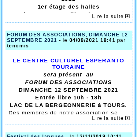
Bienvenue /
Bonvenon
1er étage des halles
Place Gaston Pailhou à TOURS.
Lire la suite
Des membres de notre association se tiendront
au stand, prêts à vous renseigner sur la langue
internationale espéranto. Ils vous expliqueront
FORUM DES ASSOCIATIONS, DIMANCHE 12
quels sont
les moyens de l'apprendre, l'écouter
SEPTEMBRE 2021
- le
04/09/2021 19:41
par
et la pratiquer.
Vous pourrez même assister à un
tenomis
minicours d'espéranto si vous souhaitez vous
faire une idée de ce qu'est cette langue.Plusieurs
LE CENTRE CULTUREL ESPERANTO
minicours d'espéranto sont prévus samedi et
dimanche. Si vous souhaitez connaitre le
TOURAINE
programme détaillé du festival, vous pouvez le
sera présent au
télécharger
ici.
FORUM DES ASSOCIATIONS
Dimanche 23 octobre à 17h salle 121,
conférence de Pierre Dieumegard : Justice
DIMANCHE 12 SEPTEMBRE 2021
linguistique dans l'Union Européenne :
Entrée libre 10h - 18h
théorie et réalités.
LAC DE LA BERGEONNERIE à TOURS.
Des membres de notre association se
Lire la suite
tiendront au stand, prêts à vous
renseigner sur la langue internationale
espéranto. Ils vous expliqueront quels
Festival des langues
- le
13/11/2019 10:11