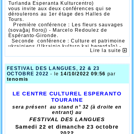
Turlanda Esperanta Kulturcentro)
pays membres.
vous invite aux deux conférences qui se
Vous êtes une personne curieuse.
déroulerons au 1er étage des Halles de
Tours.
Vous ne connaissez pas la langue
Première conférence : Les fleurs sauvages
internationale
Espéranto
(sovaĝaj floroj) - Marcelo Redoulez de
ou bien la pratiquez déjà un peu,
Espéranto-Gironde.
Seconde conférence :
Culture et patrimoine
beaucoup, passionnément.
ukrainiens
(Ukrainio kulturo kaj hererdaĵo) -
Vous souhaitez entrer en contact avec
Lire la suite
Katia Gradzion el Kiijivo.
des personnes de différentes cultures.
Une traduction en français sera effectuée.
V
ous souhaitez voyager
FESTIVAL DES LANGUES, 22 & 23
prochainement dans n’importe quel
Nous espérons votre présence pour une
OCTOBRE 2022
- le
14/10/2022 09:56
par
pays du monde.
première ou nouvelle immersion dans la
tenomis
langue Internationale Espéranto.
Venez commencer ou continuer à
découvrir
l'
Espéranto.
LE CENTRE CULTUREL ESPERANTO
A bientôt.
Venez grâce à l
’Espéranto
préparer
TOURAINE
vos nouvelles aventures
sera présent au stand n° 32 (à droite en
entrant) au
dans la joie et la bonne humeur !
FESTIVAL DES LANGUES
Au moyen de l' Espéranto,
la
Samedi 22 et dimanche 23 octobre
barrière des langues n'existe plus.
2022