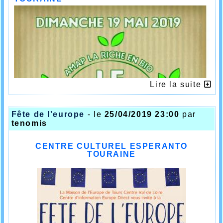
internationale.
Belle journée remplie de riches échanges et
de belles rencontres, qui nous encouragent
à renouveler notre présence l’an prochain
en y proposant peut-être quelques chansons
en espéranto.
Lire la suite
Fête de l'europe
- le
25/04/2019 23:00
par
tenomis
CENTRE CULTUREL ESPERANTO
TOURAINE