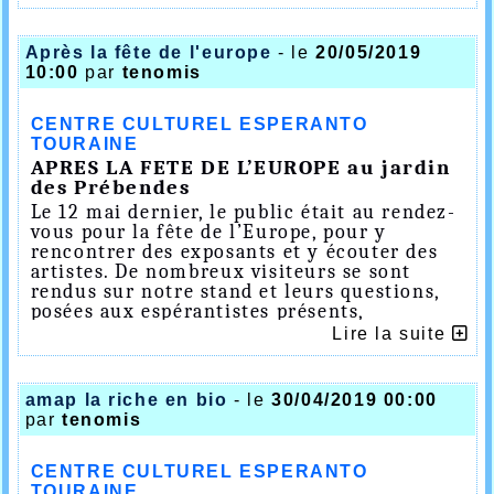
vidéoprojecteur)
le dimanche 26 mai : de 15h30 à 16h30 (avec
vidéoprojecteur)
Après la fête de l'europe
- le
20/05/2019
Pour des informations détaillées, rendez
10:00
par
tenomis
vous sur le site :
https://www.leprintempsdelapermaculture.fr/
CENTRE CULTUREL ESPERANTO
TOURAINE
APRES LA
FETE DE L’EUROPE au jardin
des Prébendes
Le 12 mai dernier, le public était au rendez-
vous pour la fête de l’Europe, pour y
rencontrer des exposants et y écouter des
artistes. De nombreux visiteurs se sont
rendus sur notre stand et leurs questions,
posées aux espérantistes présents,
montraient le vif intérêt qu’ils portent à
Lire la suite
cette langue. Certains ont continué leur
découverte en participant à l’atelier
d’initiation proposé dans un bus
amap la riche en bio
- le
30/04/2019 00:00
spécialement aménagé et mis à notre
par
tenomis
disposition par les organisateurs.
D’autres autour d’une table du café des
CENTRE CULTUREL ESPERANTO
langues se sont essayés à parler la langue
TOURAINE