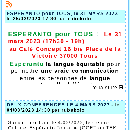
ESPERANTO pour TOUS, le 31 MARS 2023
-
le
25/03/2023 17:30
par
rubekolo
ESPERANTO pour
TOUS
!
Le 31
mars 2023 (17h30 - 19h)
au Café Concept
16 bis Place de la
Victoire 37000 Tours
Espéranto
la langue équitable
pour
permettre
une vraie communication
entre les personnes de
langue
maternelle différente.
Lire la suite
-
simple, logique,
régulière, sans
exceptions.
DEUX CONFERENCES LE 4 MARS 2023
- le
-
qui s'apprend
vite et bien.
04/03/2023 14:30
par
rubekolo
-
vivante ouverte sur le monde.
-
qui appartient à tous.
Samedi
prochain le
4/03/2023
, le Centre
Culturel Espéranto Touraine (CCET ou TEK :
L'
UNESCO
la
recommande
à tout ses