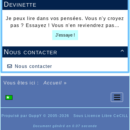
Devinette
Je peux lire dans vos pensées. Vous n'y croyez
pas ? Essayez ! Vous n'en reviendrez pas...
J'essaye !
Nous contacter

Nous contacter
Vous êtes ici :
Accueil
»
Propulsé par GuppY
© 2005-2026
Sous Licence Libre CeCILL
Document généré en 0.07 seconde