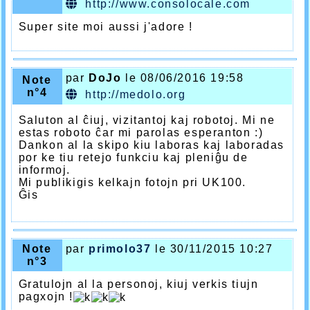
http://www.consolocale.com
Super site moi aussi j'adore !
par
DoJo
le 08/06/2016 19:58
Note
n°4
http://medolo.org
Saluton al ĉiuj, vizitantoj kaj robotoj. Mi ne
estas roboto ĉar mi parolas esperanton :)
Dankon al la skipo kiu laboras kaj laboradas
por ke tiu retejo funkciu kaj pleniĝu de
informoj.
Mi publikigis kelkajn fotojn pri UK100.
Ĝis
Note
par
primolo37
le 30/11/2015 10:27
n°3
Gratulojn al la personoj, kiuj verkis tiujn
pagxojn !