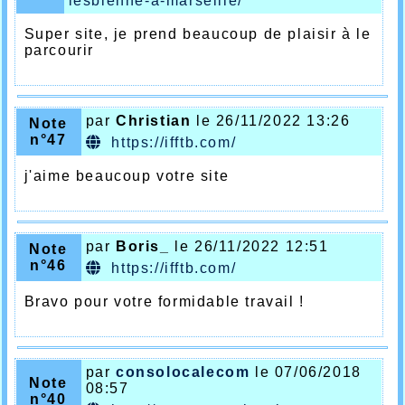
lesbienne-a-marseille/
Super site, je prend beaucoup de plaisir à le
parcourir
par
Christian
le 26/11/2022 13:26
Note
n°47
https://ifftb.com/
j'aime beaucoup votre site
par
Boris_
le 26/11/2022 12:51
Note
n°46
https://ifftb.com/
Bravo pour votre formidable travail !
par
consolocalecom
le 07/06/2018
Note
08:57
n°40