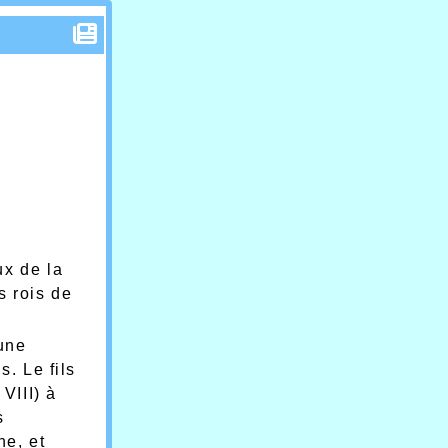
ux de la
s rois de
 une
s. Le fils
 VIII) à
s
ne, et