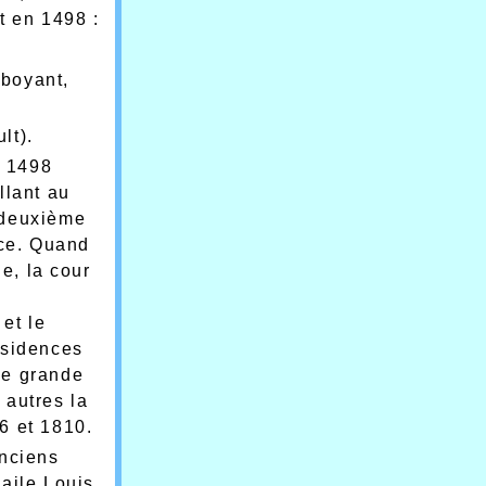
t en 1498 :
mboyant,
lt).
n 1498
llant au
e deuxième
nce. Quand
e, la cour
et le
résidences
ne grande
 autres la
6 et 1810.
anciens
'aile Louis