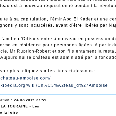
âteau est à nouveau réquisitionné pendant la révolut
uite à sa capitulation, l'émir Abd El Kader et une ce
nons y sont incarcérés, avant d'être libérés par Nap
 famille d'Orléans entre à nouveau en possession d
sforme en résidence pour personnes âgées. A partir 
cle, Mr Ruprich-Robert et son fils entament la resta
 Aujourd'hui le château est administré par la fondati
oir plus, cliquez sur les liens ci-dessous :
w.chateau-amboise.com/
r.wikipedia.org/wiki/Ch%C3%A2teau_d%27Amboise
éation :
24/07/2015 23:59
:
LA TOURAINE - Les
e la loire