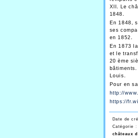
XII. Le ch
1848.
En 1848, s
ses compag
en 1852.
En 1873 la
et le tran
20 ème siè
bâtiments.
Louis.
Pour en sav
http://ww
https://f
Date de cr
Catégorie 
châteaux d