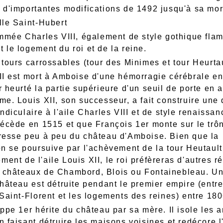
 d'importantes modifications de 1492 jusqu'à sa mor
lle Saint-Hubert
ommée Charles VIII, également de style gothique fla
 le logement du roi et de la reine.
 tours carrossables (tour des Minimes et tour Heurtau
II est mort à Amboise d'une hémorragie cérébrale e
 heurté la partie supérieure d'un seuil de porte en a
me. Louis XII, son successeur, a fait construire un
endiculaire à l'aile Charles VIII et de style renaissa
décède en 1515 et que François 1er monte sur le trôn
resse peu à peu du château d'Amboise. Bien que la
on se poursuive par l'achèvement de la tour Heutault 
ent de l'aile Louis XII, le roi préfèreras d'autres 
 châteaux de Chambord, Blois ou Fontainebleau. U
château est détruite pendant le premier empire (entre
 Saint-Florent et les logements des reines) entre 180
ippe 1er hérite du château par sa mère. Il isole les 
n faisant détruire les maisons voisines et redécore l