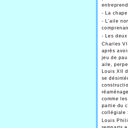
entreprend
- La chape
- L'aile n
comprenant
- Les deux
Charles VI
après avoir
jeu de pau
aile, perp
Louis XII 
se désinté
constructi
réaménagem
comme les
partie du 
collégiale
Louis Phil
remparts e