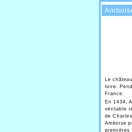
Ambois
Le château
loire. Pend
France.
En 1434, A
véritable r
de Charles 
Amboise pou
premières 