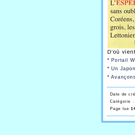
D'où vien
*
Portail W
*
Un Japon
*
Avançons
Date de cr
Catégorie 
Page lue
1