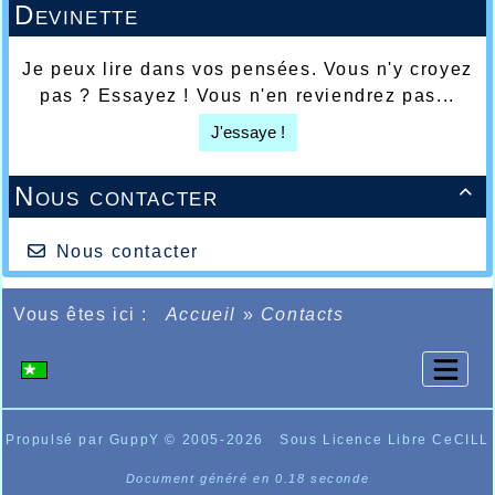
Devinette
Je peux lire dans vos pensées. Vous n'y croyez
pas ? Essayez ! Vous n'en reviendrez pas...
J'essaye !
Nous contacter

Nous contacter
Vous êtes ici :
Accueil
»
Contacts
Propulsé par GuppY
© 2005-2026
Sous Licence Libre CeCILL
Document généré en 0.18 seconde