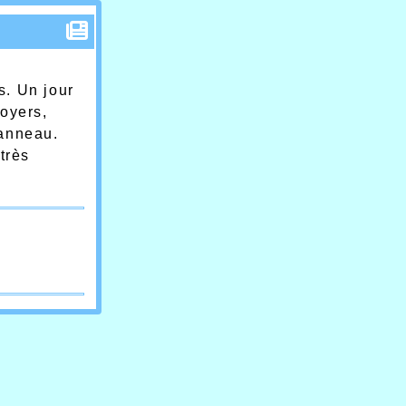
s. Un jour
foyers,
 anneau.
très