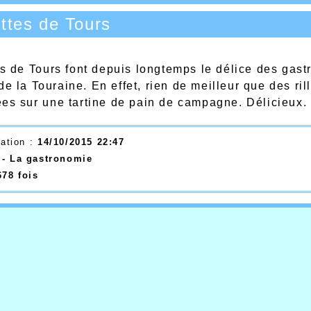
ettes de Tours
tes de Tours font depuis longtemps le délice des gas
e la Touraine. En effet, rien de meilleur que des ril
ées sur une tartine de pain de campagne. Délicieux.
éation :
14/10/2015 22:47
:
- La gastronomie
678 fois