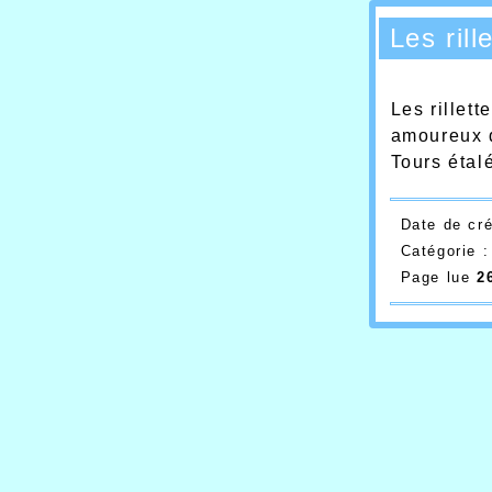
Les rill
Les rillet
amoureux d
Tours étal
Date de cr
Catégorie 
Page lue
2