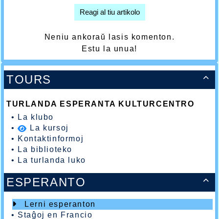
Reagi al tiu artikolo
Neniu ankoraŭ lasis komenton.
Estu la unua!
TOURS

TURLANDA ESPERANTA KULTURCENTRO
•
La klubo
•
La kursoj
•
Kontaktinformoj
•
La biblioteko
•
La turlanda luko
ESPERANTO

Lerni esperanton
•
Staĝoj en Francio