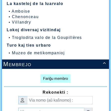
La kasteloj de la luarvalo
•
Amboise
•
Chenonceau
•
Villandry
Lokoj diversaj vizitindaj
•
Troglodita valo de la Goupillères
Turo kaj ties urbaro
•
Muzeo de metikompanioj
Membrejo

Fariĝu membro
Rekonekti :